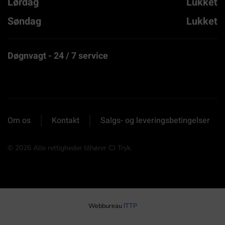
Lørdag
Lukket
Søndag
Lukket
Døgnvagt - 24 / 7 service
Om os
Kontakt
Salgs- og leveringsbetingelser
©
2026
Alle rettigheder tilhører CJ Tryk.
Webbureau
ITTP