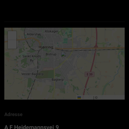
+
−
Leaflet
|
©
OpenStreetMap
Adresse
A F Heidemannsvej 9